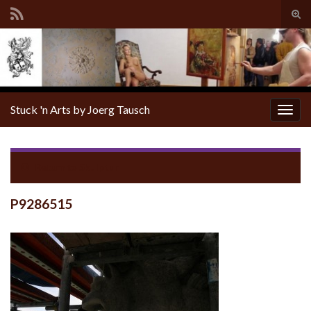
Tog
sear
for
Stuck 'n Arts by Joerg Tausch
Togg
navig
Return to
Skulptur
P9286515