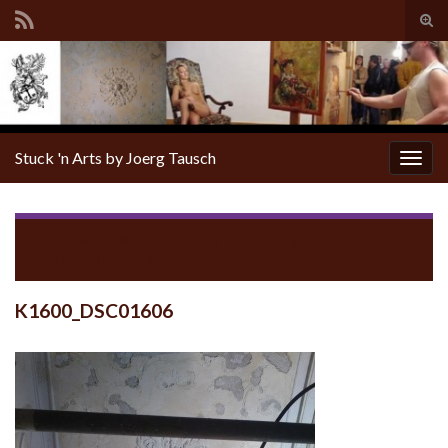
Tog
sear
for
Stuck 'n Arts by Joerg Tausch
Togg
navig
Return to
Wien, Stadtpalais Prinz Eugen 2011-12 im
Auftrag von Nüthen
K1600_DSC01606