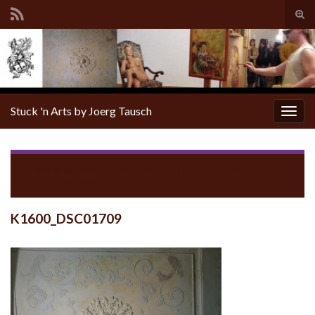
Tog
sear
for
Stuck 'n Arts by Joerg Tausch
Togg
navig
Return to
Wien, Stadtpalais Prinz Eugen 2011-12 im
Auftrag von Nüthen
K1600_DSC01709