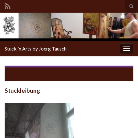
Tog
sear
for
Stuck 'n Arts by Joerg Tausch
Togg
navig
Return to
Stuckleibungen
Stuckleibung