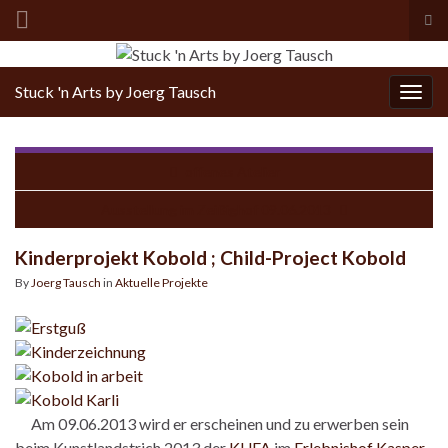
Tog
sea
for
Stuck 'n Arts by Joerg Tausch
Togg
navig
offenes Atelier
Ausstellung im Zeißighof 09.06.2013
Kinderprojekt Kobold ; Child-Project Kobold
By
Joerg Tausch
in
Aktuelle Projekte
Am 09.06.2013 wird er erscheinen und zu erwerben sein
beim Kunstlandstrich 2013 der
KUFA
im
Erlebnishof Kasper