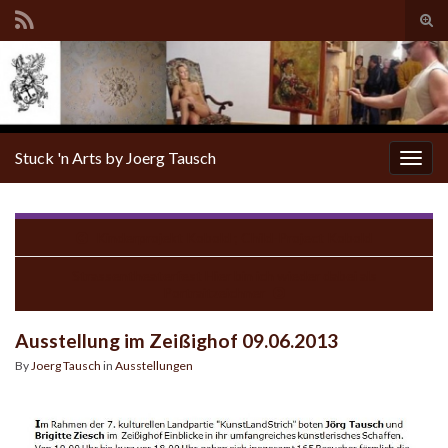
Tog
sear
for
Stuck 'n Arts by Joerg Tausch
Togg
navig
Kinderprojekt Kobold ; Child-Project Kobold
Strassentheaterfest Hier bin ich wieder dabei als
Portraitzeichner
Ausstellung im Zeißighof 09.06.2013
By
Joerg Tausch
in
Ausstellungen