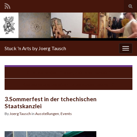
Tog
sear
for
Stuck 'n Arts by Joerg Tausch
Togg
navig
Kunstprojekt “Leben, Zeit, Kostbarkeit “
Restaurierung der alten Förderschule Leipzig
3.Sommerfest in der tchechischen
Staatskanzlei
By
Joerg Tausch
in
Ausstellungen
,
Events