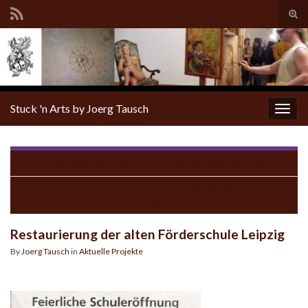
Tog
sear
for
Stuck 'n Arts by Joerg Tausch
Togg
navig
3.Sommerfest in der tchechischen Staatskanzlei
Befreiung durch Gestaltung am 21.11.2015 im Klabautermann
, Berlin
Restaurierung der alten Förderschule Leipzig
By
Joerg Tausch
in
Aktuelle Projekte