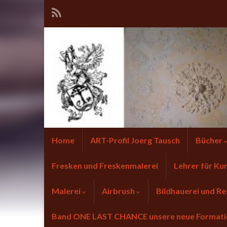
Home
ART-Profil Joerg Tausch
Bücher
Fresken und Freskenmalerei
Lehrer für Ku
Malerei
Airbrush
Bildhauerei und Re
Band ONE LAST CHANCE unsere neue Forma