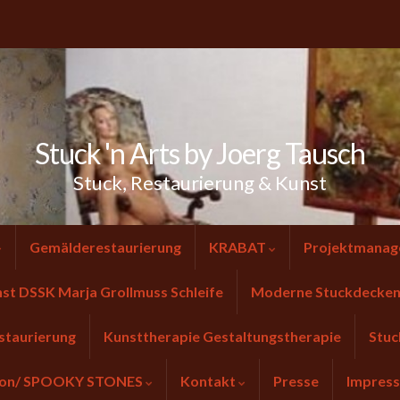
Stuck 'n Arts by Joerg Tausch
Stuck, Restaurierung & Kunst
Gemälderestaurierung
KRABAT
Projektmanag
nst DSSK Marja Grollmuss Schleife
Moderne Stuckdecken 
staurierung
Kunsttherapie Gestaltungstherapie
Stuc
tion/ SPOOKY STONES
Kontakt
Presse
Impres