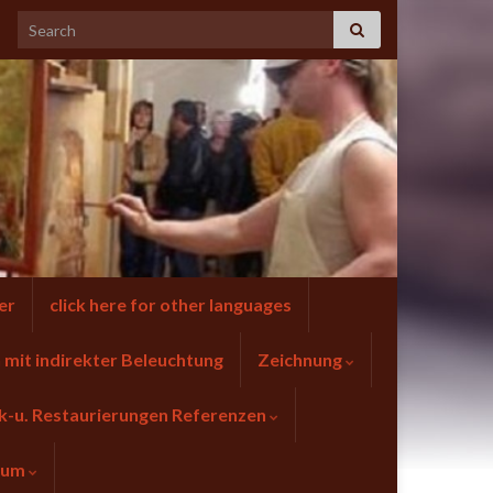
er
click here for other languages
mit indirekter Beleuchtung
Zeichnung
k-u. Restaurierungen Referenzen
sum