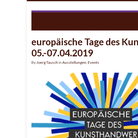
Kumm´ocke am 21. März 2019 um 18:00 Uhr in
Schleife bei meinem Freund Thomas Schwarz im Ateli
europäische Tage des K
05.-07.04.2019
By
Joerg Tausch
in
Ausstellungen
,
Events