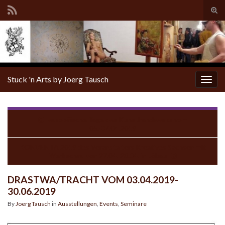
Tog
sear
for
Stuck 'n Arts by Joerg Tausch
Togg
navig
europäische Tage des Kunsthandwerks vom
05.-07.04.2019
KONVENTA 2019 des Veranstalters Kreatives Sachsen mit
Werkschau von 27.04.-28.04. in Löbau
DRASTWA/TRACHT VOM 03.04.2019-
30.06.2019
By
Joerg Tausch
in
Ausstellungen
,
Events
,
Seminare