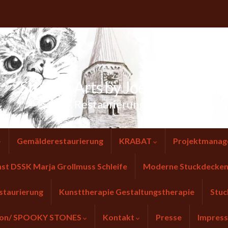
Stuck 'n Arts by Joerg Tausch
Stuck, Restaurierung & Kunst
Gemälderestaurierung
KRABAT
Projektmanag
nst DSSK Marja Grollmuss Schleife
Moderne Stuckdecken 
staurierung
Kunsttherapie Gestaltungstherapie
Stuc
tion/ SPOOKY STONES
Kontakt
Presse
Impres