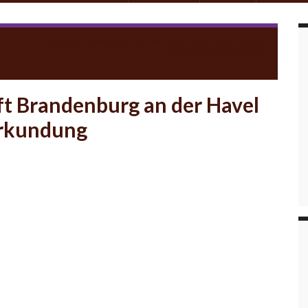
le
Restaurierung einer Fassade aus den 30iger Jahren
(Neue Sachlichkeit)
ift Brandenburg an der Havel
erkundung