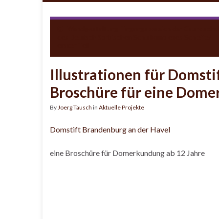
Wandgestaltung Eingangsbereich der Grundschu
des Deutsch Sorbischen Schulkomplexes Schleife/
erster Teil
Illustrationen für Domst
Broschüre für eine Dom
By
Joerg Tausch
in
Aktuelle Projekte
Domstift Brandenburg an der Havel
eine Broschüre für Domerkundung ab 12 Jahre