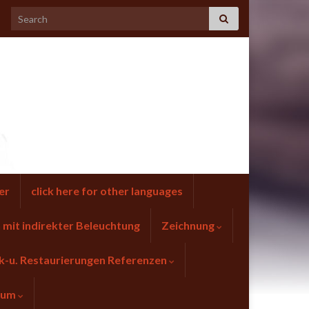
er
click here for other languages
mit indirekter Beleuchtung
Zeichnung
k-u. Restaurierungen Referenzen
sum