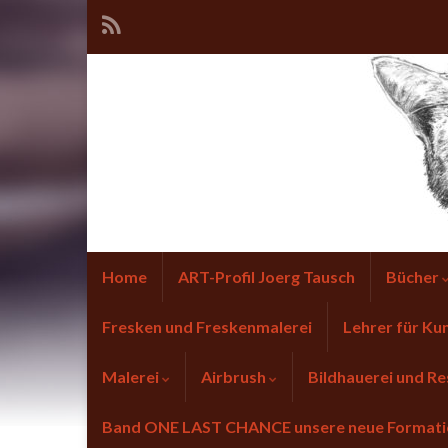
Home
ART-Profil Joerg Tausch
Bücher
Fresken und Freskenmalerei
Lehrer für Ku
Malerei
Airbrush
Bildhauerei und Re
Band ONE LAST CHANCE unsere neue Forma