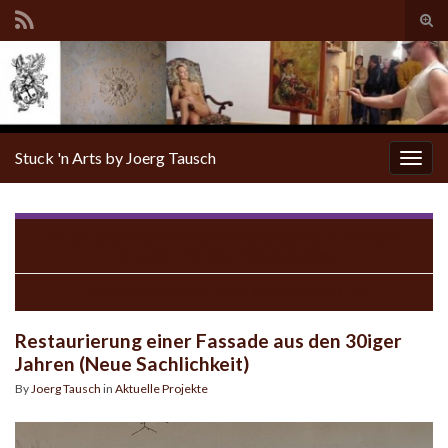
Tog
sear
for
Stuck 'n Arts by Joerg Tausch
Togg
navig
Illustrationen für Domstift Brandenburg an der Havel
Broschüre für eine Domerkundung
11. Kunstlandstrich der KUFA 06.06.2021
Restaurierung einer Fassade aus den 30iger
Jahren (Neue Sachlichkeit)
By
Joerg Tausch
in
Aktuelle Projekte