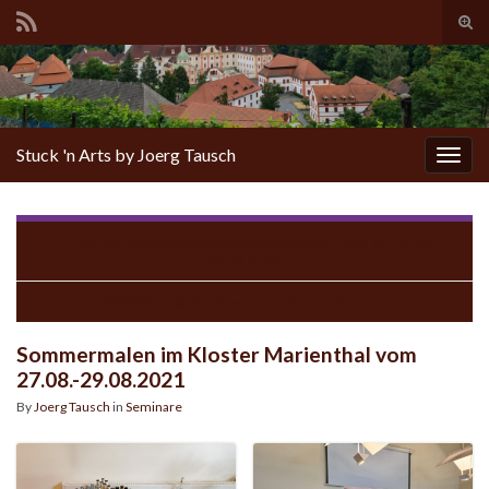
Tog
sear
for
Stuck 'n Arts by Joerg Tausch
Togg
navig
15. Internationale Bildhauerwerkstatt vom 16.08. bis
29.08.2021
1. KRABAT-Markt Hoyerswerda 03.09.2021
Sommermalen im Kloster Marienthal vom
27.08.-29.08.2021
By
Joerg Tausch
in
Seminare