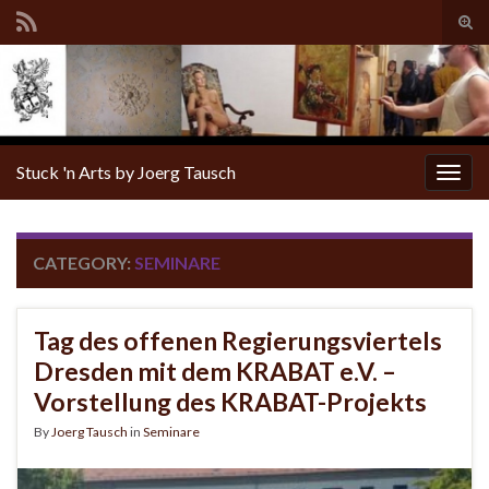
Tog
sear
for
Stuck 'n Arts by Joerg Tausch
Togg
navig
CATEGORY:
SEMINARE
Tag des offenen Regierungsviertels
Dresden mit dem KRABAT e.V. –
Vorstellung des KRABAT-Projekts
By
Joerg Tausch
in
Seminare