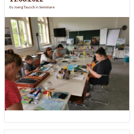
By
Joerg Tausch
in
Seminare